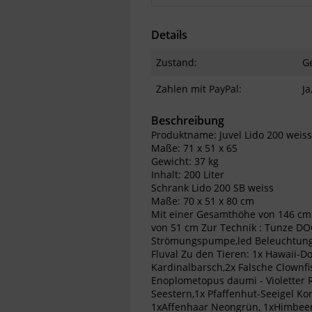
Details
Zustand:
G
Zahlen mit PayPal:
Ja
Beschreibung
Produktname: Juvel Lido 200 weiss
Maße: 71 x 51 x 65
Gewicht: 37 kg
Inhalt: 200 Liter
Schrank Lido 200 SB weiss
Maße: 70 x 51 x 80 cm
Mit einer Gesamthöhe von 146 cm
von 51 cm Zur Technik : Tunze D
Strömungspumpe,led Beleuchtung 
Fluval Zu den Tieren: 1x Hawaii-D
Kardinalbarsch,2x Falsche Clownfi
Enoplometopus daumi - Violetter
Seestern,1x Pfaffenhut-Seeigel Ko
1xAffenhaar Neongrün, 1xHimbeerk