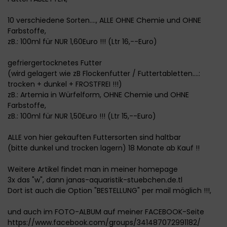
10 verschiedene Sorten...., ALLE OHNE Chemie und OHNE
Farbstoffe,
zB.: 100ml für NUR 1,60Euro !!! (Ltr 16,--Euro)
gefriergertocknetes Futter
(wird gelagert wie zB Flockenfutter / Futtertabletten....:
trocken + dunkel + FROSTFREI !!!)
zB.: Artemia in Würfelform, OHNE Chemie und OHNE
Farbstoffe,
zB.: 100ml für NUR 1,50Euro !!! (Ltr 15,--Euro)
ALLE von hier gekauften Futtersorten sind haltbar
(bitte dunkel und trocken lagern) 18 Monate ab Kauf !!
Weitere Artikel findet man in meiner homepage
3x das "w", dann janas-aquaristik-stuebchen.de.tl
Dort ist auch die Option "BESTELLUNG" per mail möglich !!!,
und auch im FOTO-ALBUM auf meiner FACEBOOK-Seite
https://www.facebook.com/groups/341487072991182/