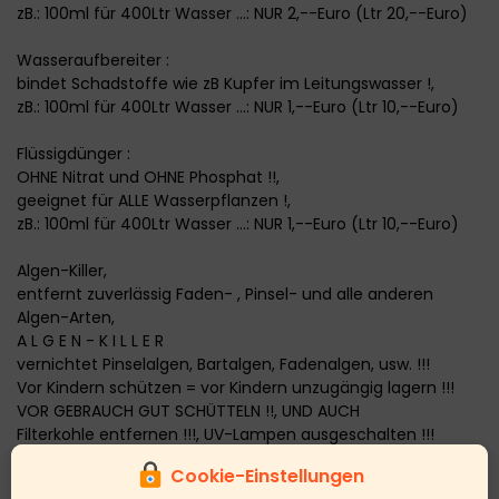
zB.: 100ml für 400Ltr Wasser ...: NUR 2,--Euro (Ltr 20,--Euro)
Wasseraufbereiter :
bindet Schadstoffe wie zB Kupfer im Leitungswasser !,
zB.: 100ml für 400Ltr Wasser ...: NUR 1,--Euro (Ltr 10,--Euro)
Flüssigdünger :
OHNE Nitrat und OHNE Phosphat !!,
geeignet für ALLE Wasserpflanzen !,
zB.: 100ml für 400Ltr Wasser ...: NUR 1,--Euro (Ltr 10,--Euro)
Algen-Killer,
entfernt zuverlässig Faden- , Pinsel- und alle anderen
Algen-Arten,
A L G E N - K I L L E R
vernichtet Pinselalgen, Bartalgen, Fadenalgen, usw. !!!
Vor Kindern schützen = vor Kindern unzugängig lagern !!!
VOR GEBRAUCH GUT SCHÜTTELN !!, UND AUCH
Filterkohle entfernen !!!, UV-Lampen ausgeschalten !!!
weitere Hinweise hierzu auf der homepage..:
Cookie-Einstellungen
buttom "Wasserpflegemittel"