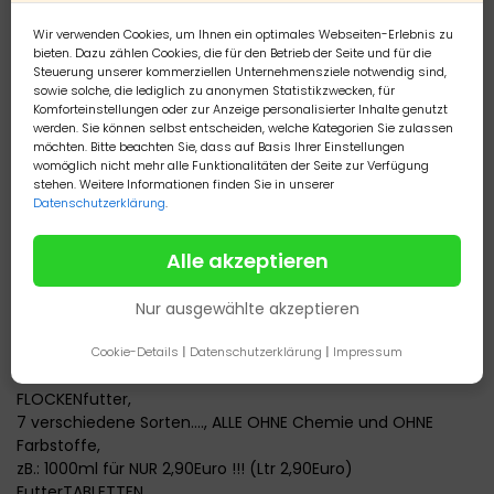
http:// janas-aquaristik-
stuebchen.de.tl/Wasser_Pflegemittel.htm
Wir verwenden Cookies, um Ihnen ein optimales Webseiten-Erlebnis zu
(den link bitte kopieren und im neuen Fenster wieder
bieten. Dazu zählen Cookies, die für den Betrieb der Seite und für die
Steuerung unserer kommerziellen Unternehmensziele notwendig sind,
einfügen)
sowie solche, die lediglich zu anonymen Statistikzwecken, für
100ml. für NUR 3,--Euro (Ltr. 30,-Euro)
Komforteinstellungen oder zur Anzeige personalisierter Inhalte genutzt
250ml. für NUR 7,50Euro (Ltr. 30,-Euro)
werden. Sie können selbst entscheiden, welche Kategorien Sie zulassen
500ml. für NUR 15,--Euro (Ltr. 30,-Euro)
möchten. Bitte beachten Sie, dass auf Basis Ihrer Einstellungen
Dosierungen :
womöglich nicht mehr alle Funktionalitäten der Seite zur Verfügung
stehen. Weitere Informationen finden Sie in unserer
nur VORBEUGEND ..........: alle 14 Tage 5ml Algen-KILLER je 100
Datenschutzerklärung
.
Ltr Wasser,
man benötigt vorbeugend pro MONAT 10ml Algen-KILLER je
Alle akzeptieren
100 Ltr Wasser !!
bei ALGEN-BEFALL .........:
PRO WOCHE 10ml Algen-KILLER je 100 Ltr Wasser,
Nur ausgewählte akzeptieren
man benötigt bei Befall pro MONAT 40ml Algen-KILLER je 100
Ltr Wasser !!
Cookie-Details
|
Datenschutzerklärung
|
Impressum
FLOCKENfutter,
7 verschiedene Sorten...., ALLE OHNE Chemie und OHNE
Farbstoffe,
zB.: 1000ml für NUR 2,90Euro !!! (Ltr 2,90Euro)
FutterTABLETTEN,