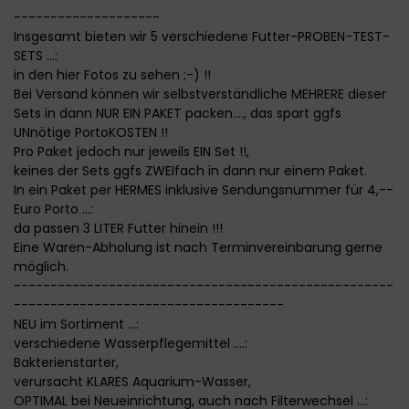
--------------------
Insgesamt bieten wir 5 verschiedene Futter-PROBEN-TEST-
SETS ...:
in den hier Fotos zu sehen ;-) !!
Bei Versand können wir selbstverständliche MEHRERE dieser
Sets in dann NUR EIN PAKET packen...., das spart ggfs
UNnötige PortoKOSTEN !!
Pro Paket jedoch nur jeweils EIN Set !!,
keines der Sets ggfs ZWEIfach in dann nur einem Paket.
In ein Paket per HERMES inklusive Sendungsnummer für 4,--
Euro Porto ...:
da passen 3 LITER Futter hinein !!!
Eine Waren-Abholung ist nach Terminvereinbarung gerne
möglich.
----------------------------------------------------
-------------------------------------
NEU im Sortiment ...:
verschiedene Wasserpflegemittel ....:
Bakterienstarter,
verursacht KLARES Aquarium-Wasser,
OPTIMAL bei Neueinrichtung, auch nach Filterwechsel ...: