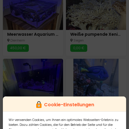
Meerwasser Aquarium Shallow Reef
Weiße pumpende Xenia Weichkorallen kostenlos
Dienheim
Siegen
450,00 €
0,00 €
Meerwasserbecken komplett mit Technik & Besatz“
Paletten Doktor Fisch
Cookie-Einstellungen
Warburg
Deidesheim
0,00 €
Auf Anfrage
Wir verwenden Cookies, um Ihnen ein optimales Webseiten-Erlebnis zu
bieten. Dazu zählen Cookies, die für den Betrieb der Seite und für die