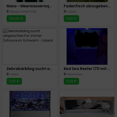
Nano - Meerwasseraquarium
Fadenfisch abzugeben in gute Hände
Georgsmarienhütte
Lübeck
250,00 €
0,00 €
Zebrabärbling sucht artgerechtes Für-immer-Zuhause im Schwarm
Red Sea Reefer 170 mit Technik ohne Tiere
Lübeck
Ibbenbüren
0,00 €
0,00 €