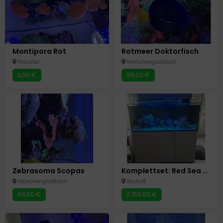
Montipora Rot
Rotmeer Doktorfisch
Kreuztal
Mönchengladbach
3,00 €
99,00 €
Zebrasoma Scopas
Komplettset: Red Sea Reefer 625 XXL Meerwasseraquarium
Mönchengladbach
Bocholt
99,00 €
2.150,00 €