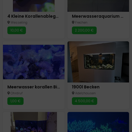
4 Kleine Korallenableger LPS SPS
Meerwasseraquarium Komplettanlage – Aqua Medic Armatus XD 500 – mit Besatz &Technik
Wesseling
Frechen
10,00 €
2.200,00 €
Meerwasser korallen Biete
1900l Becken
Ohrdruf
Adelzhausen
1,00 €
4.500,00 €