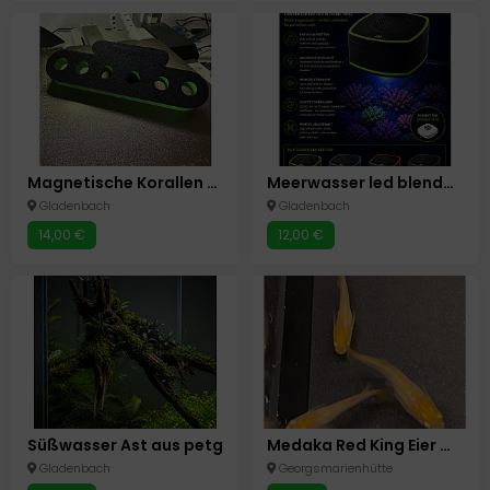
Magnetische Korallen halter
Meerwasser led blenden für Ai red sea und aquamedic
Gladenbach
Gladenbach
14,00 €
12,00 €
Süßwasser Ast aus petg
Medaka Red King Eier Miniteich Aquariumfische Reisfische Oryzias Latipes
Gladenbach
Georgsmarienhütte