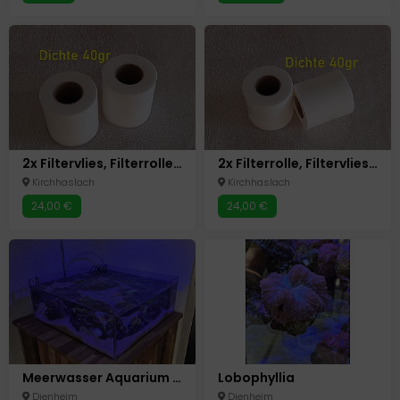
2x Filtervlies, Filterrolle XXL 15cm breit, 47m lang, Dichte 40gr für Clarisea SK5000 und MarineClean MC5000
2x Filterrolle, Filtervlies XXL 15cm breit, 47m lang, Dichte 40gr für Clarisea SK5000 und MarineClean MC5000
Kirchhaslach
Kirchhaslach
24,00 €
24,00 €
Meerwasser Aquarium Shallow Reef
Lobophyllia
Dienheim
Dienheim