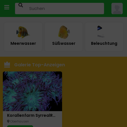
Meerwasser
Süßwasser
Beleuchtung
Galerie Top-Anzeigen
Korallenfarm SyrrealReef - Beim CentrO Oberhausen
Oberhausen