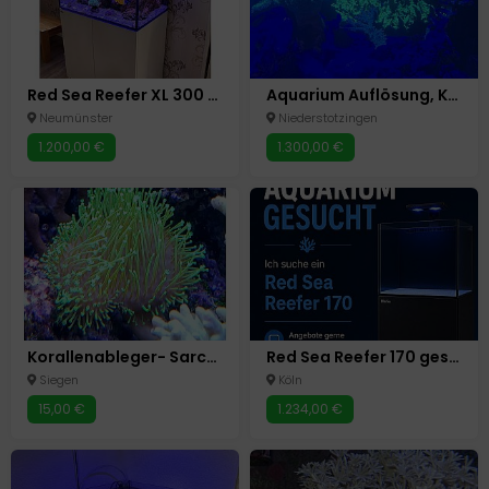
Red Sea Reefer XL 300 Komplettpaket
Aquarium Auflösung, Korallen, Fische etc
Neumünster
Niederstotzingen
1.200,00 €
1.300,00 €
Korallenableger- Sarcophyton madagascariensis
Red Sea Reefer 170 gesucht - Meerwasser Aquarium
Siegen
Köln
15,00 €
1.234,00 €