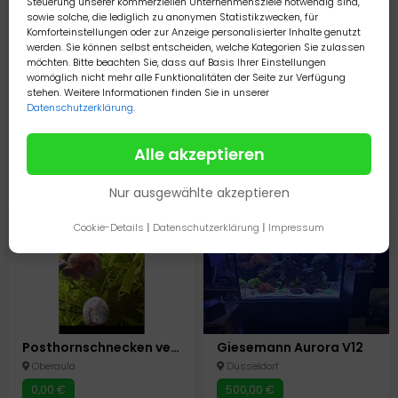
Steuerung unserer kommerziellen Unternehmensziele notwendig sind,
sowie solche, die lediglich zu anonymen Statistikzwecken, für
Komforteinstellungen oder zur Anzeige personalisierter Inhalte genutzt
werden. Sie können selbst entscheiden, welche Kategorien Sie zulassen
möchten. Bitte beachten Sie, dass auf Basis Ihrer Einstellungen
womöglich nicht mehr alle Funktionalitäten der Seite zur Verfügung
stehen. Weitere Informationen finden Sie in unserer
Datenschutzerklärung
.
Medaka Yellow Aurora Lame Eier Reisfische Miniteich Oryzias Latipes
Medaka Red King Eier Miniteich Aquariumfische Reisfische Oryzias Latipes
Alle akzeptieren
Georgsmarienhütte
Georgsmarienhütte
1,50 €
1,00 €
Nur ausgewählte akzeptieren
Cookie-Details
|
Datenschutzerklärung
|
Impressum
Posthornschnecken versch. Gößen und Farben
Giesemann Aurora V12
Oberaula
Düsseldorf
0,00 €
500,00 €