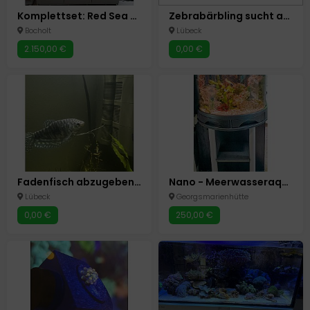
Komplettset: Red Sea Reefer 625 XXL Meerwasseraquarium
Zebrabärbling sucht artgerechtes Für-immer-Zuhause im Schwarm
Bocholt
Lübeck
2.150,00 €
0,00 €
Fadenfisch abzugeben in gute Hände
Nano - Meerwasseraquarium
Lübeck
Georgsmarienhütte
0,00 €
250,00 €