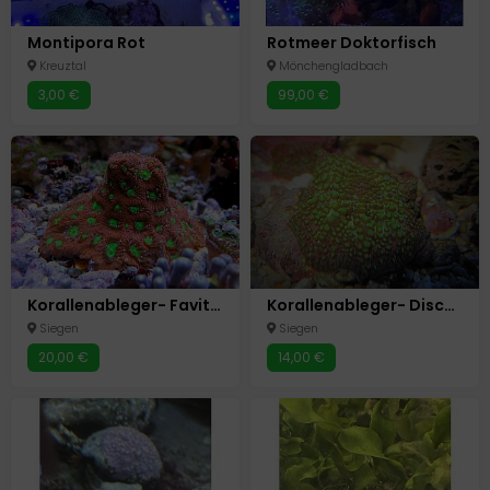
Montipora Rot
Rotmeer Doktorfisch
Kreuztal
Mönchengladbach
3,00 €
99,00 €
Korallenableger- Favites pendagona
Korallenableger- Discosoma dawidoffi
Siegen
Siegen
20,00 €
14,00 €