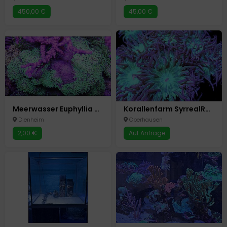
450,00 €
45,00 €
Meerwasser Euphyllia parancora paradevisa Goniopora Alveopora
Korallenfarm SyrrealReef - Beim CentrO Oberhausen
Dienheim
Oberhausen
2,00 €
Auf Anfrage