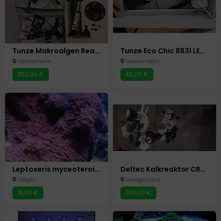
Tunze Makroalgen Reaktor 3181
Tunze Eco Chic 8831 LED Meerwasser-Lampe
Meckenheim
Meckenheim
350,00 €
45,00 €
Leptoseris myceoteroides
Deltec Kalkreaktor CRTT 1500
Siegen
Heiligenhaus
15,00 €
730,00 €