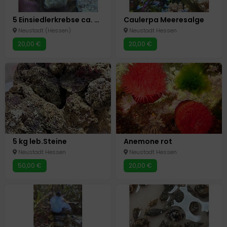
5 Einsiedlerkrebse ca. 4 cm
Caulerpa Meeresalge
Neustadt (Hessen)
Neustadt Hessen
20,00 €
20,00 €
5 kg leb.Steine
Anemone rot
Neustadt Hessen
Neustadt Hessen
50,00 €
20,00 €