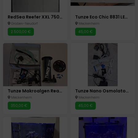
RedSea Reefer XXL 750 komplett mit Besatz, Technik und allen Pflegeprodukten
Tunze Eco Chic 8831 LED Meerwasser-Lampe
Graben-Neudorf
Meckenheim
2.500,00 €
45,00 €
Tunze Makroalgen Reaktor 3181
Tunze Nano Osmolator 5012. Osmosewasser Nachfüllanlage (RO ATO)
Meckenheim
Meckenheim
350,00 €
45,00 €