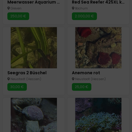
Meerwasser Aquarium komplett "sofort starten"
Red Sea Reefer 425XL komplett ohne Korallen
Greven
Bochum
250,00 €
2.000,00 €
Seegras 2 Büschel
Anemone rot
Neustadt (Hessen)
Neustadt (Hessen)
30,00 €
25,00 €