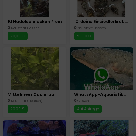
10 Nadelschnecken 4 cm
10 kleine Einsiedlerkrebse ca. 2 cm
Neustadt Hessen
Neustadt Hessen
20,00 €
20,00 €
Mittelmeer Caulerpa
WhatsApp-Aquaristik-Aquarium-Community-Gruppe Gießen-Mittelhessen-Umgeb.
Neustadt (Hessen)
Gießen
20,00 €
Auf Anfrage