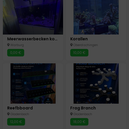
Meerwasserbecken komplett mit Technik & Besatz“
Korallen
Warburg
Oberdischingen
0,00 €
10,00 €
Reefbboard
Frag Branch
Gladenbach
Gladenbach
12,00 €
18,00 €