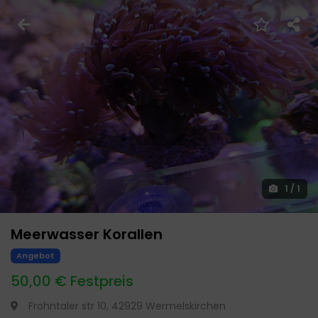
1
/
1
Meerwasser Korallen
Angebot
50,00 € Festpreis
Frohntaler str 10, 42929 Wermelskirchen