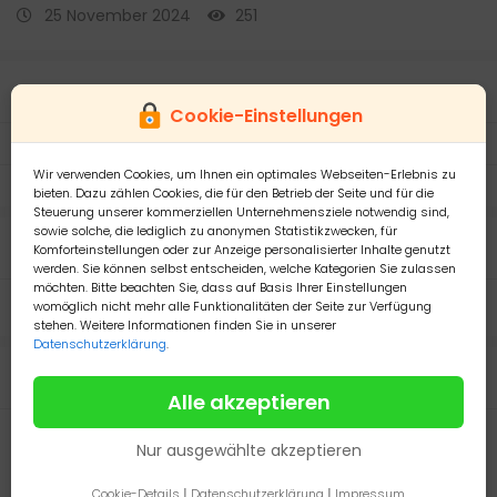
25 November 2024
251
Details
Cookie-Einstellungen
Versand mit:
DPD
Wir verwenden Cookies, um Ihnen ein optimales Webseiten-Erlebnis zu
Zahlen mit PayPal:
Ja, akzeptiere PayPal
bieten. Dazu zählen Cookies, die für den Betrieb der Seite und für die
Steuerung unserer kommerziellen Unternehmensziele notwendig sind,
sowie solche, die lediglich zu anonymen Statistikzwecken, für
Beschreibung
Komforteinstellungen oder zur Anzeige personalisierter Inhalte genutzt
werden. Sie können selbst entscheiden, welche Kategorien Sie zulassen
möchten. Bitte beachten Sie, dass auf Basis Ihrer Einstellungen
Verkaufe Euphyllia Ny Knick, Ableger für 50 Euro
womöglich nicht mehr alle Funktionalitäten der Seite zur Verfügung
stehen. Weitere Informationen finden Sie in unserer
Datenschutzerklärung
.
Anbieter
Alle akzeptieren
Rainer Karls
0
Nur ausgewählte akzeptieren
Privater Anbieter
Cookie-Details
|
Datenschutzerklärung
|
Impressum