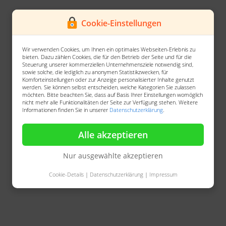
Cookie-Einstellungen
Wir verwenden Cookies, um Ihnen ein optimales Webseiten-Erlebnis zu
bieten. Dazu zählen Cookies, die für den Betrieb der Seite und für die
Steuerung unserer kommerziellen Unternehmensziele notwendig sind,
sowie solche, die lediglich zu anonymen Statistikzwecken, für
Komforteinstellungen oder zur Anzeige personalisierter Inhalte genutzt
werden. Sie können selbst entscheiden, welche Kategorien Sie zulassen
möchten. Bitte beachten Sie, dass auf Basis Ihrer Einstellungen womöglich
nicht mehr alle Funktionalitäten der Seite zur Verfügung stehen. Weitere
Informationen finden Sie in unserer
Datenschutzerklärung
.
Alle akzeptieren
Nur ausgewählte akzeptieren
Cookie-Details
|
Datenschutzerklärung
|
Impressum