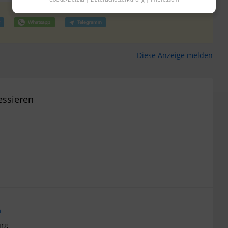
Diese Anzeige melden
essieren
n
rg