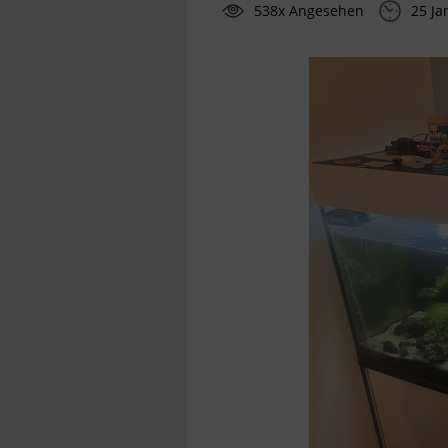
538x Angesehen
25 Ja