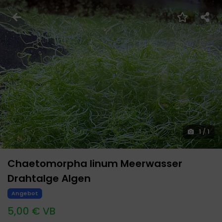
1
/
1
Chaetomorpha linum Meerwasser
Drahtalge Algen
Angebot
5,00 € VB