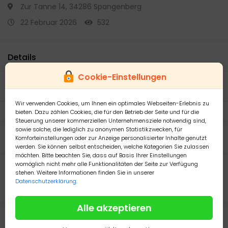
Zur Tanne 14, 34286 Spangenberg
22 Februar 2026
532
Details
Cookie-Einstellungen
Zustand:
Vom Verkäufer
generalüberholt
Wir verwenden Cookies, um Ihnen ein optimales Webseiten-Erlebnis zu
Versand mit:
DPD
bieten. Dazu zählen Cookies, die für den Betrieb der Seite und für die
Steuerung unserer kommerziellen Unternehmensziele notwendig sind,
sowie solche, die lediglich zu anonymen Statistikzwecken, für
Beschreibung
Komforteinstellungen oder zur Anzeige personalisierter Inhalte genutzt
werden. Sie können selbst entscheiden, welche Kategorien Sie zulassen
möchten. Bitte beachten Sie, dass auf Basis Ihrer Einstellungen
womöglich nicht mehr alle Funktionalitäten der Seite zur Verfügung
Chaetomorpha linum Meerwasser Drahtalge Algen
stehen. Weitere Informationen finden Sie in unserer
Refugium
Datenschutzerklärung
.
Habe eine gute Portion abzugeben.
Alle akzeptieren
Anbieter