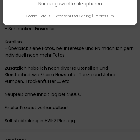
- 2 oder 3 Kückenthalis
Nur ausgewählte akzeptieren
- 2-4 Boxerkrabben
- 2-4 Algenkrabben
Cookie-Details
|
Datenschutzerklärung
|
Impressum
- 1 Pfaffenhut Seeigel
- Schnecken, Einsiedler ....
Korallen:
- Überblick siehe Fotos, bei Interesse und PN mach ich gern
individuell noch mehr Fotos
Zusätzlich habe ich noch diverse Utensilien und
Kleintechnik wie Eheim Heizstäbe, Tunze und Jebao
Pumpen, Trockenfutter .... etc.
Neupreis ohne Inhalt lag bei 4800€.
Finaler Preis ist verhandelbar!
Selbstabholung in 82152 Planegg.