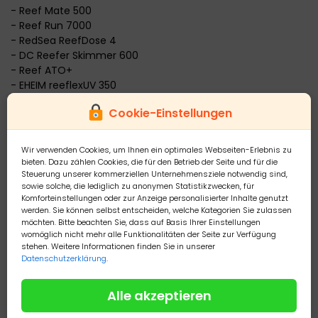
- Reef Mate 500
- Reef Run 7000
- RedSea ReefDose 4
- DC Reefer Skimmer 600
- Reef ATO+
- EHEIM reeflexUV 350
- AI Hydra 26 + AI Hydra 32 mit D-D OTM Rail-Set für AI-
Cookie-Einstellungen
Leuchten
- Site Out Control Panel 60 mit Korb im Unterschrank
Wir verwenden Cookies, um Ihnen ein optimales Webseiten-Erlebnis zu
Tiere:
bieten. Dazu zählen Cookies, die für den Betrieb der Seite und für die
- 5 sehr farbige Lippfische, die als Gruppe super
Steuerung unserer kommerziellen Unternehmensziele notwendig sind,
sowie solche, die lediglich zu anonymen Statistikzwecken, für
harmonieren
Komforteinstellungen oder zur Anzeige personalisierter Inhalte genutzt
- 2 kleine Höhlenlippfische
werden. Sie können selbst entscheiden, welche Kategorien Sie zulassen
- 2 Ocelaris- 1 Bicolor-Blenny
möchten. Bitte beachten Sie, dass auf Basis Ihrer Einstellungen
- 1 gelbe Korallengrundel
womöglich nicht mehr alle Funktionalitäten der Seite zur Verfügung
stehen. Weitere Informationen finden Sie in unserer
- 1 Blaustreifen
Datenschutzerklärung
.
- 1 Korallengrundel
- 1 Bellulus Knalli mit total schöner Grundel (auf dem einen
Foto zu sehen)
Alle akzeptieren
- 2 Kardinalsgarnelen