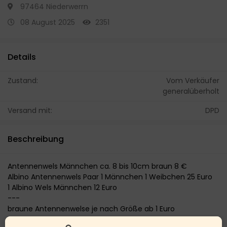
97464 Niederwerrn
08 August 2025
2351
Details
Zustand:
Vom Verkäufer
generalüberholt
Versand mit:
DPD
Beschreibung
Antennenwels Männchen ca. 8 bis 10cm braun 8 €
Albino Antennenwels Paar 1 Männchen 1 Weibchen 25 Euro
1 Albino Wels Männchen 12 Euro
---
braune Antennenwelse je nach Größe ab 1 Euro
je cm ca. 0,75 Euro