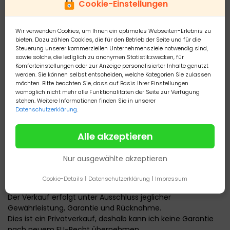
2 kleine braune Antennenwelse zusammen 2 Euro ca. 2cm
Cookie-Einstellungen
----
L Welse L144 für (ca. 3cm bis 5 cm groß)
Wir verwenden Cookies, um Ihnen ein optimales Webseiten-Erlebnis zu
je cm ca. 2 €
bieten. Dazu zählen Cookies, die für den Betrieb der Seite und für die
sind die gelben mit dunklen Augen
Steuerung unserer kommerziellen Unternehmensziele notwendig sind,
---
sowie solche, die lediglich zu anonymen Statistikzwecken, für
Komforteinstellungen oder zur Anzeige personalisierter Inhalte genutzt
meine Fische schwimmen im Gesellschaftsbecken und
werden. Sie können selbst entscheiden, welche Kategorien Sie zulassen
können nicht ausgesucht werden, ich fange sie in Ruhe aus
möchten. Bitte beachten Sie, dass auf Basis Ihrer Einstellungen
dem Becken das braucht Zeit,
womöglich nicht mehr alle Funktionalitäten der Seite zur Verfügung
Übergabe vor dem Haus !
stehen. Weitere Informationen finden Sie in unserer
Datenschutzerklärung
.
---
Info: ich bin nicht ständig am PC, deshalb kann es etwas
dauern bis ich antworte. Danke für Ihr Verständnis
Alle akzeptieren
--
kein Versand nur Abholung !
Nur ausgewählte akzeptieren
---
Cookie-Details
|
Datenschutzerklärung
|
Impressum
Info Gesetzesbestimmung:
Der Verkauf erfolgt unter Ausschluss jeglicher
Gewährleistung, Garantie und Rücknahme.
Dies ist ein Privatverkauf, deshalb kann ich keine Garantie
nach neuem EU-Recht übernehmen.