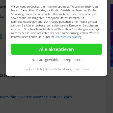
ment, Finanzierung jedes
Wir verwenden Cookies, um Ihnen ein optimales Webseiten-Erlebnis zu
bieten. Dazu zählen Cookies, die für den Betrieb der Seite und für die
Steuerung unserer kommerziellen Unternehmensziele notwendig sind,
oland5@gmail.com
sowie solche, die lediglich zu anonymen Statistikzwecken, für
Komforteinstellungen oder zur Anzeige personalisierter Inhalte genutzt
werden. Sie können selbst entscheiden, welche Kategorien Sie zulassen
möchten. Bitte beachten Sie, dass auf Basis Ihrer Einstellungen womöglich
nicht mehr alle Funktionalitäten der Seite zur Verfügung stehen. Weitere
Informationen finden Sie in unserer
Datenschutzerklärung
.
Alle akzeptieren
Diese Anzeige melden
Nur ausgewählte akzeptieren
Cookie-Details
|
Datenschutzerklärung
|
Impressum
essieren
 100ml für 400 Liter Wasser für NUR 1 Euro