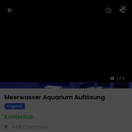
1
/
4
Meerwasser Aquarium Auflösung
Angebot
Kostenlos
44357 Dortmund