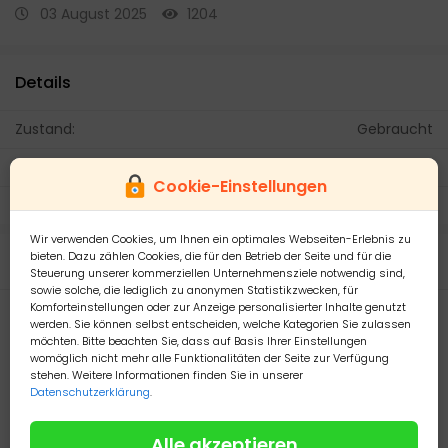
03 August 2025
1204
Details
Zustand:
Gebraucht
Versand mit:
DPD
Cookie-Einstellungen
Zahlen mit PayPal:
Ja, akzeptiere PayPal
Wir verwenden Cookies, um Ihnen ein optimales Webseiten-Erlebnis zu
bieten. Dazu zählen Cookies, die für den Betrieb der Seite und für die
Beschreibung
Steuerung unserer kommerziellen Unternehmensziele notwendig sind,
sowie solche, die lediglich zu anonymen Statistikzwecken, für
Komforteinstellungen oder zur Anzeige personalisierter Inhalte genutzt
Diverse Korallen, Fische, Wirbellose
werden. Sie können selbst entscheiden, welche Kategorien Sie zulassen
möchten. Bitte beachten Sie, dass auf Basis Ihrer Einstellungen
Am besten vorbeikommen und aussuchen
womöglich nicht mehr alle Funktionalitäten der Seite zur Verfügung
stehen. Weitere Informationen finden Sie in unserer
Datenschutzerklärung
.
Kein Versand
Abholung 44357
Alle akzeptieren