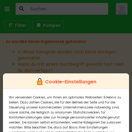
Filter
Pumpen
Es wurden keine Ergebnisse gefunden
In dieser Kategorie wurden noch keine Anzeigen
geschaltet.
Wenn du mit einem Suchbegriff gesucht hast: Hast
du dich vertippt?
Wenn du in einem bestimmten Ort suchst:
Cookie-Einstellungen
Erweitere den Umkreis.
Wir verwenden Cookies, um Ihnen ein optimales Webseiten-Erlebnis zu
bieten. Dazu zählen Cookies, die für den Betrieb der Seite und für die
Steuerung unserer kommerziellen Unternehmensziele notwendig sind,
sowie solche, die lediglich zu anonymen Statistikzwecken, für
Komforteinstellungen oder zur Anzeige personalisierter Inhalte genutzt
werden. Sie können selbst entscheiden, welche Kategorien Sie zulassen
möchten. Bitte beachten Sie, dass auf Basis Ihrer Einstellungen