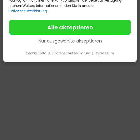
womöglich nicht mehr alle Funktionalitäten der Seite zur Verfügung
stehen. Weitere Informationen finden Sie in unserer
Datenschutzerklärung
.
Alle akzeptieren
Nur ausgewählte akzeptieren
Cookie-Details
|
Datenschutzerklärung
|
Impressum