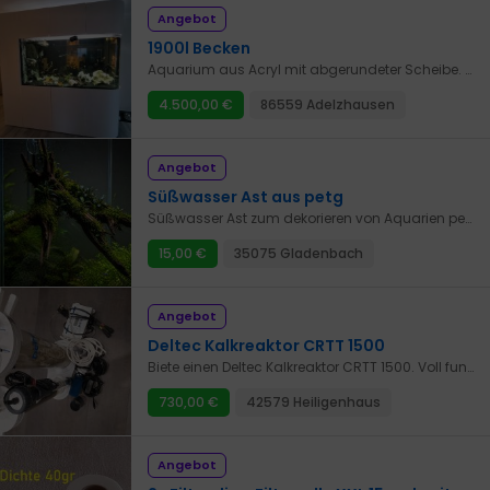
Angebot
1900l Becken
Aquarium aus Acryl mit abgerundeter Scheibe. 1900x1000x1000 zusätzlich noch der Schrank. Es war ein Schildkrötenbecken, daher im Schrank noch der Landteil mit Wärmelampe. Technik, Filterbecken alles mit dabei. Neupreis 21.500€ mit Rechnung. Aufgestellt wurde es 2020.
4.500,00 €
86559 Adelzhausen
Angebot
Süßwasser Ast aus petg
Süßwasser Ast zum dekorieren von Aquarien perfekt für Moose oder bucephalaandra zzgl. Versand Magnete inklusive
15,00 €
35075 Gladenbach
Angebot
Deltec Kalkreaktor CRTT 1500
Biete einen Deltec Kalkreaktor CRTT 1500. Voll funktionsfähig, alles dabei zum sofortigen loslegen. Viel Füllmaterial Korallenbruch und von ARM. 2x 2Kg co2 Flaschen eine voll und eine 1/3. Mit Manometer. Mit Nachtabsenkung, Pumpe Neu Kein Versand Nur Abholung in 42579 Heiligenhaus
730,00 €
42579 Heiligenhaus
Angebot