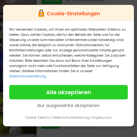
Cookie-Einstellungen
Angebot
5 kg leb.Steine
Wir verwenden Cookies, um Ihnen ein optimales Webseiten-Erlebnis zu
5 kg leb.Steine bewachsen mit Rotalgen
bieten. Dazu zählen Cookies, die für den Betrieb der Seite und für die
Steuerung unserer kommerziellen Unternehmensziele notwendig sind,
50,00 €
35279 Neustadt Hessen
sowie solche, die lediglich zu anonymen Statistikzwecken, für
Komforteinstellungen oder zur Anzeige personalisierter Inhalte genutzt
werden. Sie können selbst entscheiden, welche Kategorien Sie zulassen
Angebot
möchten. Bitte beachten Sie, dass auf Basis Ihrer Einstellungen
womöglich nicht mehr alle Funktionalitäten der Seite zur Verfügung
Giesemann Aurora V12
stehen. Weitere Informationen finden Sie in unserer
Verkaufe Giesemann Meerwasserleuchte Aurora V12 900mm in Irridium (Farbe) Bei der Leuchte handelt es sich um eine vollflächige LED Hybrid , sie ist jetzt 2,5 Jahre alt und wird seit einem halben Jahr nicht mehr genutzt. Die Leuchte hat einen Neuwert von 1699€ und es sind die zusätzlichen seitlichen Cluster verbaut die jeweils auch 189€ kosten somit kommen wir auf einen Neuwert von 2077€ Ich gebe sie für VB 650 ab wg. Hobby Aufgabe Viele Einstellung sind über die App verfügbar z.B. Mondbeleuchtung, Gewitter, Wolkenflug etc. Die Leuchte ist in einem 1A Zustand und funktioniert einwandfrei. Das Aquarium auf dem ersten Bild dient nur zur Ansicht und gehört nicht zum Angebot ! Für weitere technische Fragen verweise ich auf die Giesemann Homepage, dort gibt es alle weiteren Infos zur dieser Leuchte. Kein Versand nur Abholung in 40477
Datenschutzerklärung
.
500,00 €
40477 Düsseldorf
Alle akzeptieren
Angebot
Nur ausgewählte akzeptieren
Posthornschnecken versch. Gößen und Farben
Posthornschnecken in kleinen und großen Mengen abzugeben.
Cookie-Details
|
Datenschutzerklärung
|
Impressum
0,00 €
36280 Oberaula