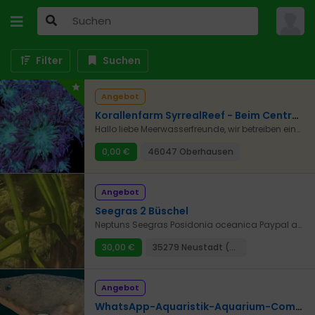
Filter
Suchen
Angebot
Korallenfarm SyrrealReef - Beim CentrO Oberhausen
Hallo liebe Meerwasserfreunde, wir betreiben eine kleine Korallenzucht in unseren aktuell vier Becken mit insgesamt >2000 Litern. Wir haben hier eine bunte Auswahl von Weichkorallen, Krustenanemonen, Scheibenanemonen, LPS-Korallen und auch einige SPS-Steinkorallen. Hierbei versuchen wir sowohl Korallen die für Anfänger geeignet sind im Angebot zu haben, haben aber auch einige seltenere Tiere für Sammler, die wir regelmäßig fragmentieren. Wir betreiben unser System mit Sangokai und Balling-Light von FaunaMarin und beleuchten die Becken mit Ecotech GEN5 LED-Lampen. Wir freuen uns immer über Besuch versenden aber auch problemlos per Overnight-Kurier in ganz Deutschland. Die Bilder sind einige Beispielbilder unserer Ableger. Unser aktuellen Abgebot findet Ihr auch bei CommunityCorals.de unter "SyrrealReef". https://www.communitycorals.de/farmer/syrrealreef/ Wir freuen uns auf deine Kontaktaufnahme. Gruß, Arnika und Dominique
0,00 €
46047 Oberhausen
Angebot
Seegras 2 Büschel
Neptuns Seegras Posidonia oceanica Paypal an Freunde
30,00 €
35279 Neustadt (Hessen)
Angebot
WhatsApp-Aquaristik-Aquarium-Community-Gruppe Gießen-Mittelhessen-Umgeb.